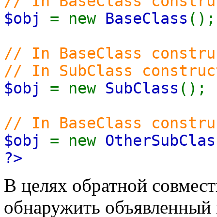
// In BaseClass constru
$obj
= new
BaseClass
();
// In BaseClass constru
// In SubClass construc
$obj
= new
SubClass
();
// In BaseClass constru
$obj
= new
OtherSubClas
?>
В целях обратной совмест
обнаружить объявленный