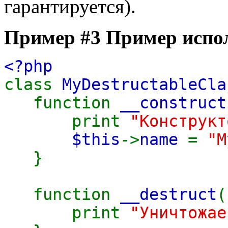
гарантируется).
Пример #3 Пример испол
<?php
class
MyDestructableCl
function
__construct
print
"Конструкт
$this
->
name
=
"M
}
function
__destruct
(
print
"Уничтожа