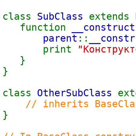
class
SubClass
extends
function
__construct
parent
::
__constr
print
"Конструкт
}
}
class
OtherSubClass
ex
// inherits BaseCla
}