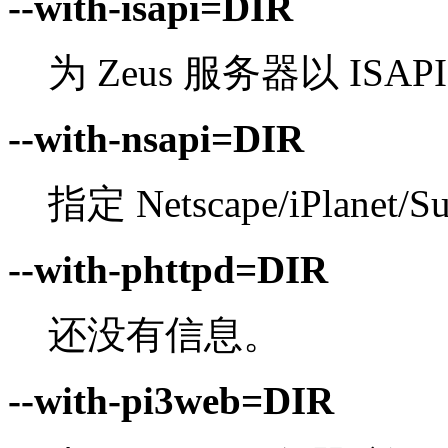
--with-isapi=DIR
为 Zeus 服务器以 ISA
--with-nsapi=DIR
指定 Netscape/iPlan
--with-phttpd=DIR
还没有信息。
--with-pi3web=DIR