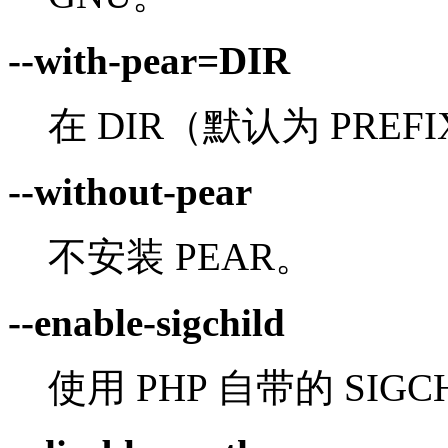
--with-pear=DIR
在 DIR（默认为 PREFIX
--without-pear
不安装 PEAR。
--enable-sigchild
使用 PHP 自带的 SIG