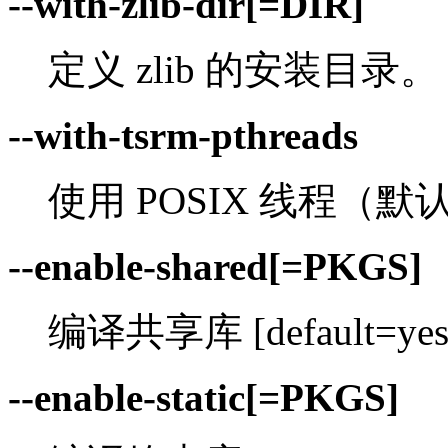
--with-zlib-dir[=DIR]
定义 zlib 的安装目录。
--with-tsrm-pthreads
使用 POSIX 线程（默
--enable-shared[=PKGS]
编译共享库 [default=ye
--enable-static[=PKGS]