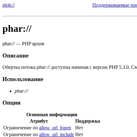
glob://
Поддерживаемые прот
phar://
phar://
—
PHP архив
Описание
Обертка потока
phar://
доступна начиная с версии PHP 5.3.0. С
Использование
phar://
Опции
Основная информация
Атрибут
Поддержка
Ограничение по
allow_url_fopen
Нет
Ограничение по
allow_url_include
Нет