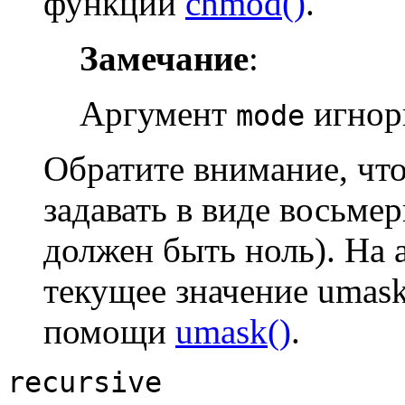
функции
chmod()
.
Замечание
:
Аргумент
игнор
mode
Обратите внимание, чт
задавать в виде восьме
должен быть ноль). На 
текущее значение umas
помощи
umask()
.
recursive