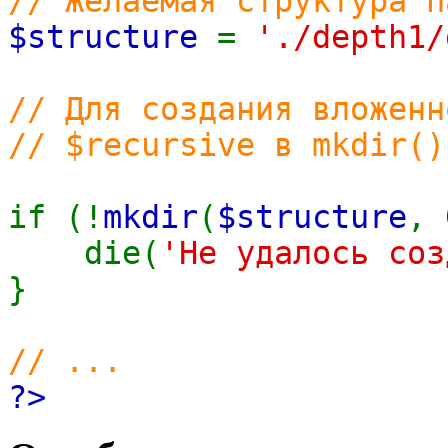
// Желаемая структура п
$structure
=
'./depth1/
// Для создания вложенн
// $recursive в mkdir()
if (!
mkdir
(
$structure
,
die(
'Не удалось соз
}
// ...
?>