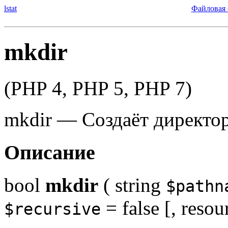
lstat
Файловая 
mkdir
(PHP 4, PHP 5, PHP 7)
mkdir
—
Создаёт директо
Описание
bool
mkdir
(
string
$pathn
= false
[,
resou
$recursive