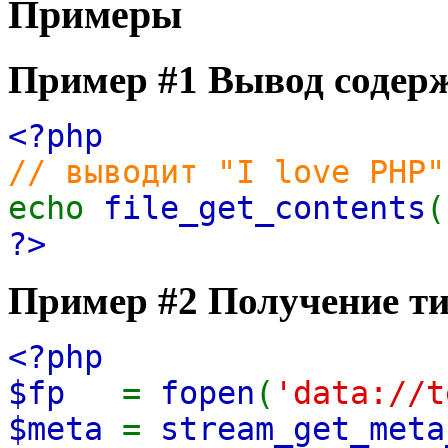
Примеры
Пример #1 Вывод содерж
<?php
// выводит "I love PHP"
echo
file_get_contents
(
?>
Пример #2 Получение ти
<?php
$fp
=
fopen
(
'data://t
$meta
=
stream_get_meta