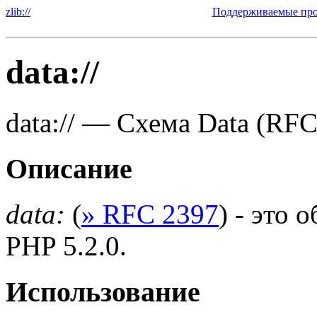
zlib://
Поддерживаемые прот
data://
data://
—
Схема Data (RFC
Описание
data:
(
» RFC 2397
) - это 
PHP 5.2.0.
Использование