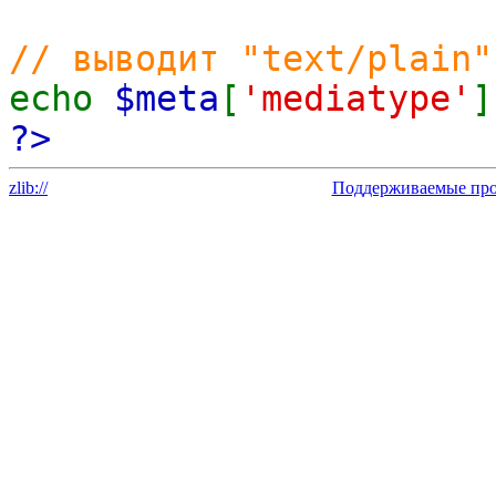
// выводит "text/plain"
echo
$meta
[
'mediatype'
]
?>
zlib://
Поддерживаемые прот