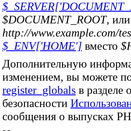
$_SERVER['DOCUMENT_
$DOCUMENT_ROOT
, ил
http://www.example.com/te
$_ENV['HOME']
вместо
$
Дополнительную информа
изменением, вы можете по
register_globals
в разделе о
безопасности
Использован
сообщения о выпусках P