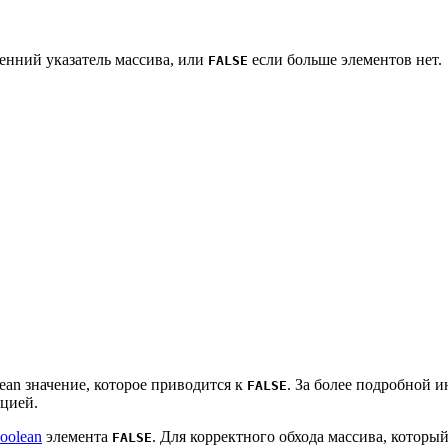
ренний указатель массива, или
если больше элементов нет.
FALSE
olean значение, которое приводится к
. За более подробной 
FALSE
кцией.
oolean
элемента
. Для корректного обхода массива, котор
FALSE