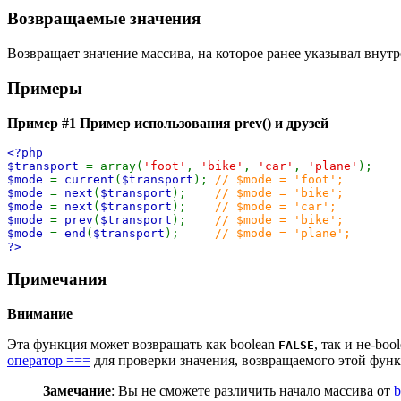
Возвращаемые значения
Возвращает значение массива, на которое ранее указывал внут
Примеры
Пример #1 Пример использования
prev()
и друзей
<?php
$transport
= array(
'foot'
,
'bike'
,
'car'
,
'plane'
);
$mode
=
current
(
$transport
);
// $mode = 'foot';
$mode
=
next
(
$transport
);
// $mode = 'bike';
$mode
=
next
(
$transport
);
// $mode = 'car';
$mode
=
prev
(
$transport
);
// $mode = 'bike';
$mode
=
end
(
$transport
);
// $mode = 'plane';
?>
Примечания
Внимание
Эта функция может возвращать как boolean
, так и не-bo
FALSE
оператор ===
для проверки значения, возвращаемого этой фун
Замечание
:
Вы не сможете различить начало массива от
b