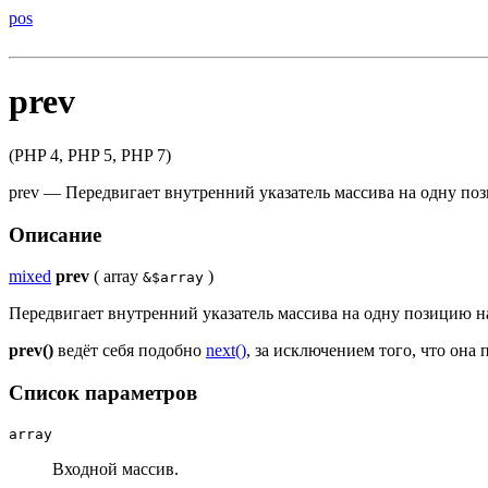
pos
prev
(PHP 4, PHP 5, PHP 7)
prev
—
Передвигает внутренний указатель массива на одну по
Описание
mixed
prev
(
array
)
&$array
Передвигает внутренний указатель массива на одну позицию н
prev()
ведёт себя подобно
next()
, за исключением того, что она
Список параметров
array
Входной массив.