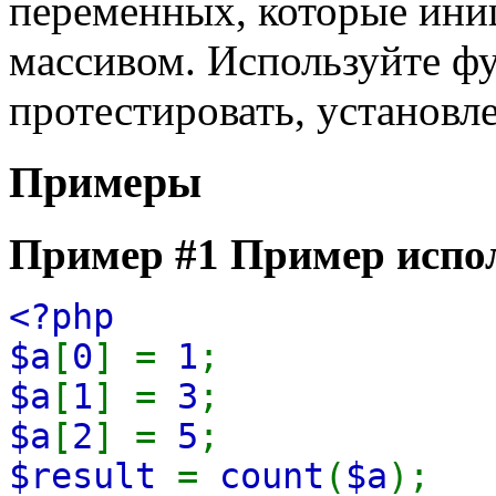
переменных, которые ин
массивом. Используйте 
протестировать, установл
Примеры
Пример #1 Пример испо
<?php
$a
[
0
] =
1
;
$a
[
1
] =
3
;
$a
[
2
] =
5
;
$result
=
count
(
$a
);