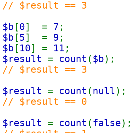
// $result == 3
$b
[
0
] =
7
;
$b
[
5
] =
9
;
$b
[
10
] =
11
;
$result
=
count
(
$b
);
// $result == 3
$result
=
count
(
null
);
// $result == 0
$result
=
count
(
false
);