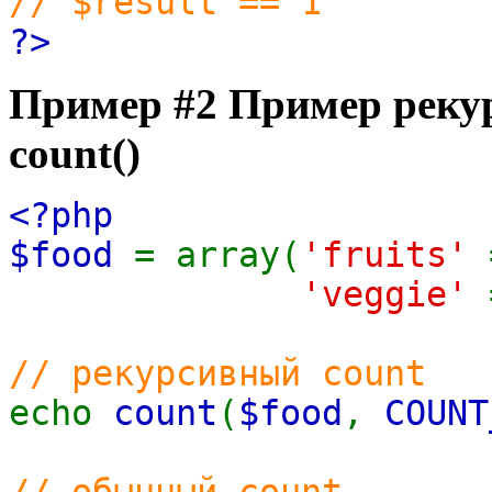
// $result == 1
?>
Пример #2 Пример реку
count()
<?php
$food
= array(
'fruits'
'veggie'
// рекурсивный count
echo
count
(
$food
,
COUNT
// обычный count