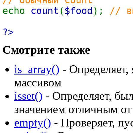
echo
count
(
$food
);
// в
?>
Смотрите также
is_array()
- Определяет,
массивом
isset()
- Определяет, бы
значением отличным о
empty()
- Проверяет, пу