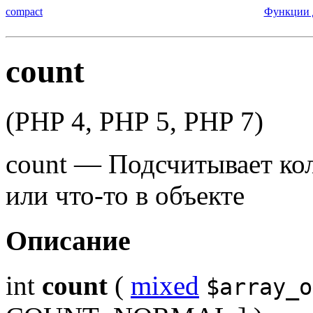
compact
Функции д
count
(PHP 4, PHP 5, PHP 7)
count
—
Подсчитывает ко
или что-то в объекте
Описание
int
count
(
mixed
$array_o