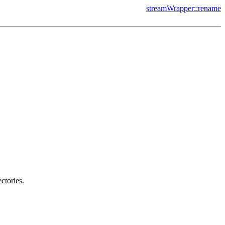
streamWrapper::rename
ctories.