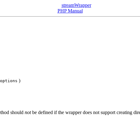
streamWrapper
PHP Manual
)
options
method should
not
be defined if the wrapper does not support creating dire