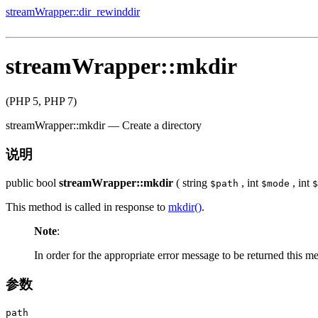
streamWrapper::dir_rewinddir
streamWrapper::mkdir
(PHP 5, PHP 7)
streamWrapper::mkdir
—
Create a directory
说明
public
bool
streamWrapper::mkdir
(
string
,
int
,
int
$path
$mode
$
This method is called in response to
mkdir()
.
Note
:
In order for the appropriate error message to be returned this 
参数
path