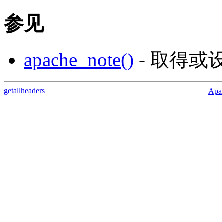
参见
apache_note()
- 取得或设
getallheaders
Apa