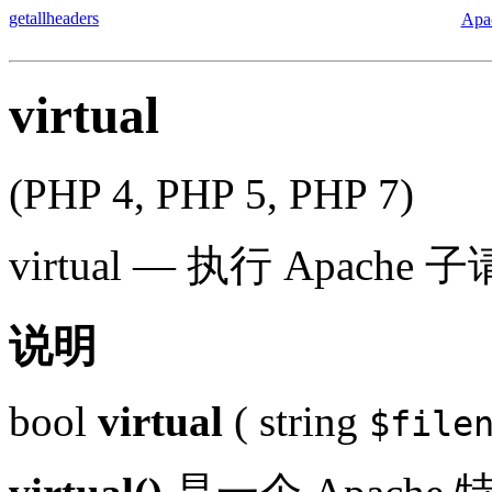
getallheaders
Apa
virtual
(PHP 4, PHP 5, PHP 7)
virtual
—
执行 Apache 
说明
bool
virtual
(
string
$file