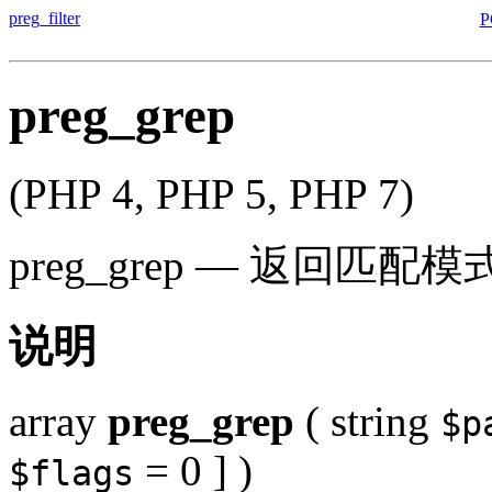
preg_filter
P
preg_grep
(PHP 4, PHP 5, PHP 7)
preg_grep
—
返回匹配模
说明
array
preg_grep
(
string
$p
= 0
] )
$flags