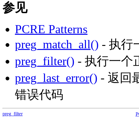
参见
PCRE Patterns
preg_match_all()
- 执
preg_filter()
- 执行一
preg_last_error()
- 返
错误代码
preg_filter
P