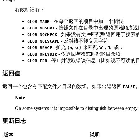
有效标记有：
- 在每个返回的项目中加一个斜线
GLOB_MARK
- 按照文件在目录中出现的原始顺序
GLOB_NOSORT
- 如果没有文件匹配则返回用于搜索
GLOB_NOCHECK
- 反斜线不转义元字符
GLOB_NOESCAPE
- 扩充 {a,b,c} 来匹配 'a'，'b' 或 'c'
GLOB_BRACE
- 仅返回与模式匹配的目录项
GLOB_ONLYDIR
- 停止并读取错误信息（比如说不可读的
GLOB_ERR
返回值
返回一个包含有匹配文件／目录的数组。如果出错返回
FALSE
Note
:
On some systems it is impossible to distinguish between empty 
更新日志
版本
说明