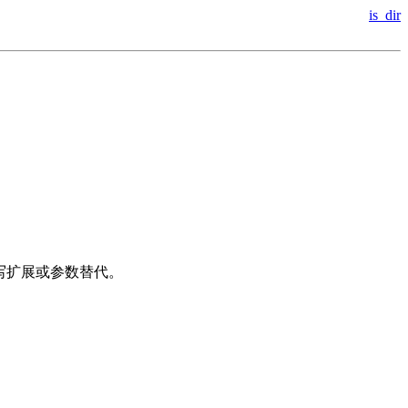
is_dir
缩写扩展或参数替代。