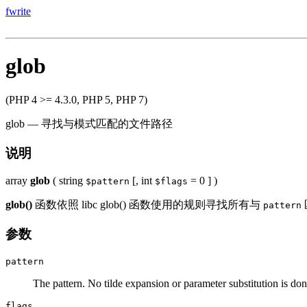
fwrite
glob
(PHP 4 >= 4.3.0, PHP 5, PHP 7)
glob
—
寻找与模式匹配的文件路径
说明
array
glob
(
string
[,
int
= 0
] )
$pattern
$flags
glob()
函数依照 libc glob() 函数使用的规则寻找所有与
pattern
参数
pattern
The pattern. No tilde expansion or parameter substitution is don
flags