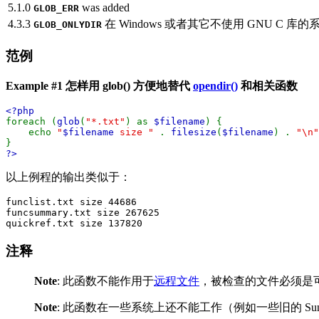
5.1.0
was added
GLOB_ERR
4.3.3
在 Windows 或者其它不使用 GNU C 
GLOB_ONLYDIR
范例
Example #1 怎样用
glob()
方便地替代
opendir()
和相关函数
<?php
foreach (
glob
(
"*.txt"
) as
$filename
) {
echo
"
$filename
size "
.
filesize
(
$filename
) .
"\n"
}
?>
以上例程的输出类似于：
funclist.txt size 44686

funcsummary.txt size 267625

注释
Note
:
此函数不能作用于
远程文件
，被检查的文件必须是
Note
:
此函数在一些系统上还不能工作（例如一些旧的 Sun