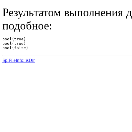
Результатом выполнения д
подобное:
bool(true)

bool(true)

SplFileInfo::isDir