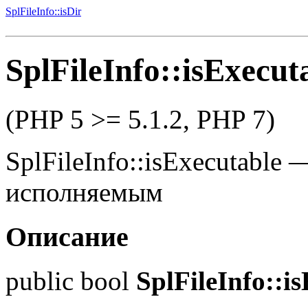
SplFileInfo::isDir
SplFileInfo::isExecut
(PHP 5 >= 5.1.2, PHP 7)
SplFileInfo::isExecutable
исполняемым
Описание
public
bool
SplFileInfo::i