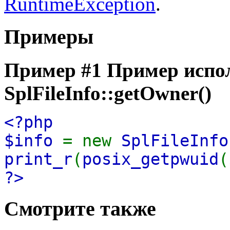
RuntimeException
.
Примеры
Пример #1 Пример испо
SplFileInfo::getOwner()
<?php
$info
= new
SplFileInfo
print_r
(
posix_getpwuid
(
?>
Смотрите также