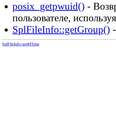
posix_getpwuid()
- Возв
пользователе, используя
SplFileInfo::getGroup()
-
SplFileInfo::getMTime