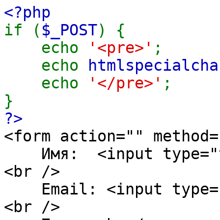
<?php
if (
$_POST
) {
echo
'<pre>'
;
echo
htmlspecialcha
echo
'</pre>'
;
}
?>
<form action="" method=
Имя: <input type="te
<br />
Email: <input type="t
<br />