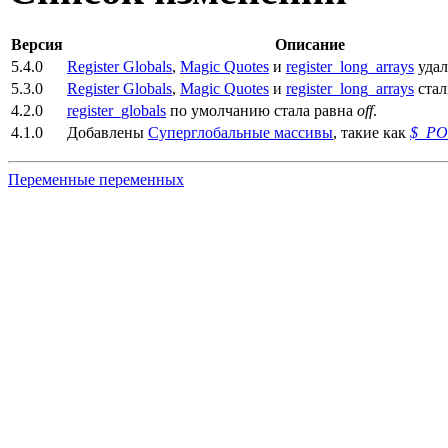
Версия
Описание
5.4.0
Register Globals
,
Magic Quotes
и
register_long_arrays
уда
5.3.0
Register Globals
,
Magic Quotes
и
register_long_arrays
стал
4.2.0
register_globals
по умолчанию стала равна
off
.
4.1.0
Добавлены
Суперглобальные массивы
, такие как
$_PO
Переменные переменных