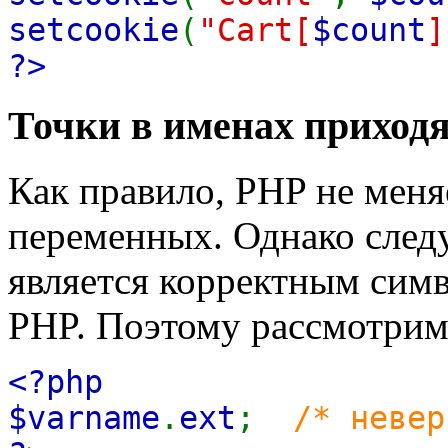
setcookie
(
"Cart[
$count
]
?>
Точки в именах приход
Как правило, PHP не меня
переменных. Однако следу
является корректным сим
PHP. Поэтому рассмотрим
<?php
$varname
.
ext
;
/* невер