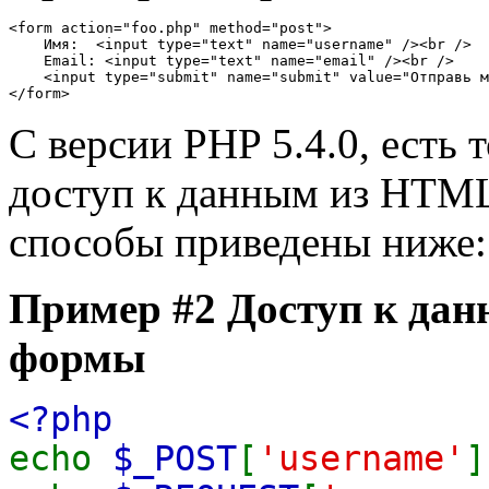
<form action="foo.php" method="post">

    Имя:  <input type="text" name="username" /><br />

    Email: <input type="text" name="email" /><br />

    <input type="submit" name="submit" value="Отправь м
</form>
С версии PHP 5.4.0, есть 
доступ к данным из HTML
способы приведены ниже:
Пример #2 Доступ к да
формы
<?php
echo
$_POST
[
'username'
]