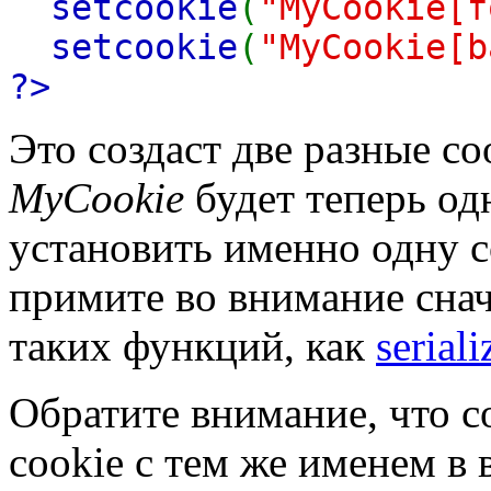
setcookie
(
"MyCookie[f
setcookie
(
"MyCookie[b
?>
Это создаст две разные co
MyCookie
будет теперь од
установить именно одну c
примите во внимание сна
таких функций, как
seriali
Обратите внимание, что 
cookie с тем же именем в 