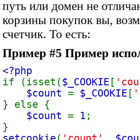
путь или домен не отлича
корзины покупок вы, возм
счетчик. То есть:
Пример #5 Пример испо
<?php
if (isset(
$_COOKIE
[
'cou
$count
=
$_COOKIE
[
'
} else {
$count
=
1
;
}
setcookie
(
'count'
,
$cou