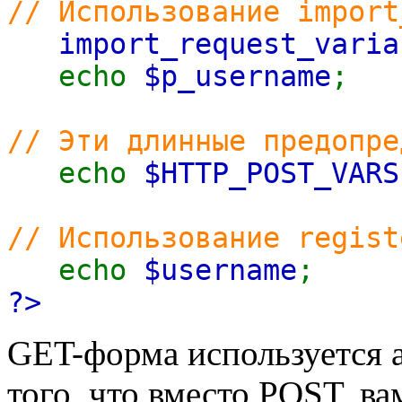
// Использование import
import_request_varia
echo
$p_username
;
// Эти длинные предопре
echo
$HTTP_POST_VARS
// Использование regist
echo
$username
;
?>
GET-форма используется 
того, что вместо POST, в