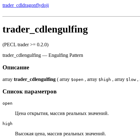
trader_cdldragonflydoji
trader_cdlengulfing
(PECL trader >= 0.2.0)
trader_cdlengulfing
—
Engulfing Pattern
Описание
array
trader_cdlengulfing
(
array
,
array
,
array
,
$open
$high
$low
Список параметров
open
Цена открытия, массив реальных значений.
high
Высокая цена, массив реальных значений.