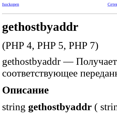
fsockopen
Сете
gethostbyaddr
(PHP 4, PHP 5, PHP 7)
gethostbyaddr
—
Получает
соответствующее передан
Описание
string
gethostbyaddr
(
stri