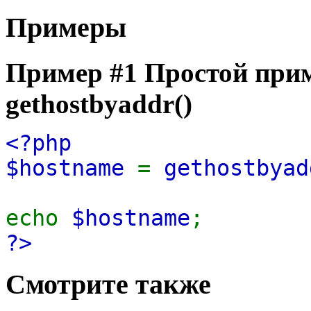
Примеры
Пример #1 Простой при
gethostbyaddr()
<?php
$hostname
=
gethostbyad
echo
$hostname
;
?>
Смотрите также