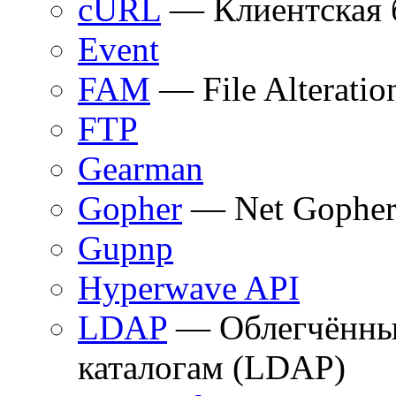
cURL
— Клиентская 
Event
FAM
— File Alteratio
FTP
Gearman
Gopher
— Net Gophe
Gupnp
Hyperwave API
LDAP
— Облегчённый
каталогам (LDAP)