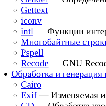
Gettext
iconv
intl
— Функции интер
Многобайтные строк
Pspell
Recode
— GNU Reco
Обработка и генерация
Cairo
Exif
— Изменяемая и
GD
— Обработка изо