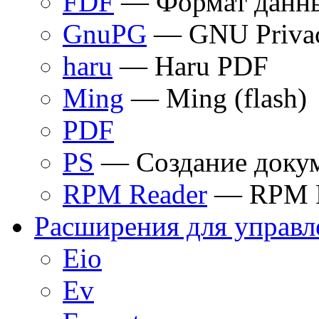
FDF
— Формат данн
GnuPG
— GNU Privac
haru
— Haru PDF
Ming
— Ming (flash)
PDF
PS
— Создание докуме
RPM Reader
— RPM H
Расширения для управл
Eio
Ev