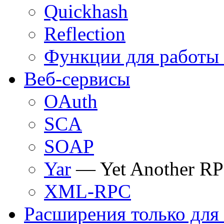
Quickhash
Reflection
Функции для работы
Веб-сервисы
OAuth
SCA
SOAP
Yar
— Yet Another R
XML-RPC
Расширения только для