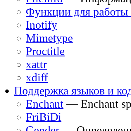
Функции для работы 
Inotify
Mimetype
Proctitle
xattr
xdiff
Поддержка языков и ко
Enchant
— Enchant spe
FriBiDi
Gender
— Определени