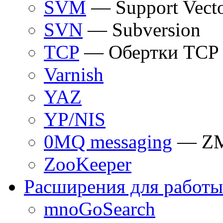
SVM
— Support Vect
SVN
— Subversion
TCP
— Обертки TCP
Varnish
YAZ
YP/NIS
0MQ messaging
— Z
ZooKeeper
Расширения для работы
mnoGoSearch