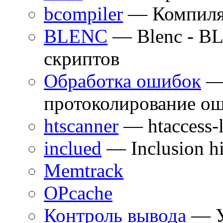
bcompiler
— Компилят
BLENC
— Blenc - BL
скриптов
Обработка ошибок
— 
протоколирование о
htscanner
— htaccess-l
inclued
— Inclusion hi
Memtrack
OPcache
Контроль вывода
— У