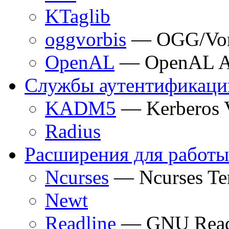
KTaglib
oggvorbis
— OGG/Vor
OpenAL
— OpenAL Au
Службы аутентификаци
KADM5
— Kerberos 
Radius
Расширения для работы
Ncurses
— Ncurses Ter
Newt
Readline
— GNU Read