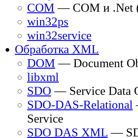
COM
— COM и .Net 
win32ps
win32service
Обработка XML
DOM
— Document Ob
libxml
SDO
— Service Data 
SDO-DAS-Relational
Service
SDO DAS XML
— SDO