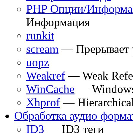
PHP Опции/Информа
Информация
runkit
scream
— Прерывает 
uopz
Weakref
— Weak Refe
WinCache
— Windows 
Xhprof
— Hierarchical
Обработка аудио форма
ID3
— ID3 теги