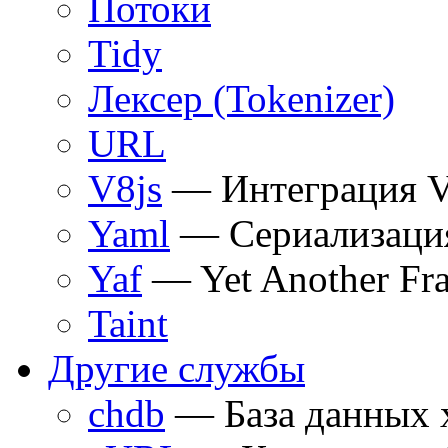
Потоки
Tidy
Лексер (Tokenizer)
URL
V8js
— Интеграция V8
Yaml
— Сериализаци
Yaf
— Yet Another Fr
Taint
Другие службы
chdb
— База данных 