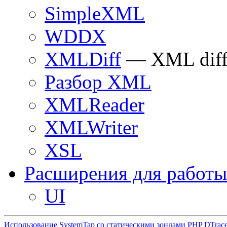
SimpleXML
WDDX
XMLDiff
— XML diff
Разбор XML
XMLReader
XMLWriter
XSL
Расширения для работы
UI
Использование SystemTap со статическими зондами PHP DTrac