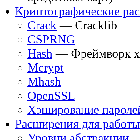
Криптографические ра
Crack
— Cracklib
CSPRNG
Hash
— Фреймворк х
Mcrypt
Mhash
OpenSSL
Хэширование пароле
Расширения для работы
Уровни абстракции