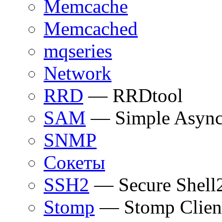
Memcache
Memcached
mqseries
Network
RRD
— RRDtool
SAM
— Simple Async
SNMP
Сокеты
SSH2
— Secure Shell
Stomp
— Stomp Clien