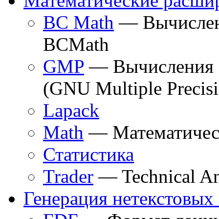
Математические расши
BC Math
— Вычислени
BCMath
GMP
— Вычисления с
(GNU Multiple Precis
Lapack
Math
— Математичес
Статистика
Trader
— Technical Ana
Генерация нетекстовы