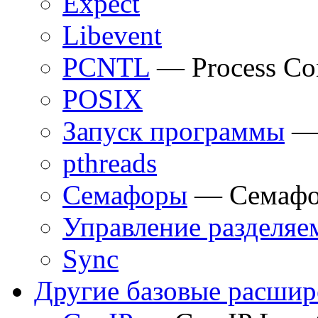
Expect
Libevent
PCNTL
— Process Con
POSIX
Запуск программы
— 
pthreads
Семафоры
— Семафор
Управление разделяе
Sync
Другие базовые расшир