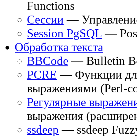
Functions
Сессии
— Управление
Session PgSQL
— Post
Обработка текста
BBCode
— Bulletin B
PCRE
— Функции для
выражениями (Perl-с
Регулярные выражен
выражения (расшире
ssdeep
— ssdeep Fuzz