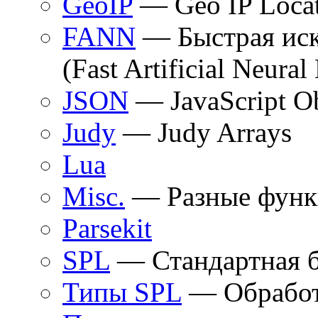
GeoIP
— Geo IP Loca
FANN
— Быстрая иск
(Fast Artificial Neur
JSON
— JavaScript Ob
Judy
— Judy Arrays
Lua
Misc.
— Разные функ
Parsekit
SPL
— Стандартная б
Типы SPL
— Обработ