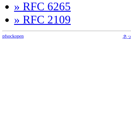
» RFC 6265
» RFC 2109
pfsockopen
ネ