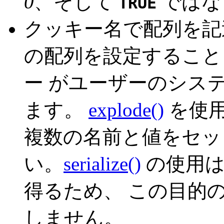
0
、そして
ではな
TRUE
クッキー名で配列を記
の配列を設定すること
ー がユーザーのシス
ます。
explode()
を使用
複数の名前と値をセッ
い。
serialize()
の使用は
得るため、 この目的
しません。