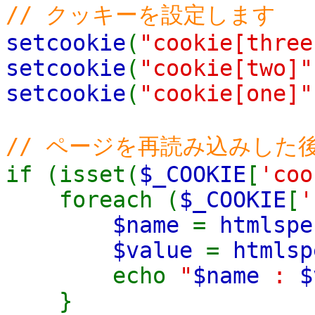
// クッキーを設定します
setcookie
(
"cookie[three
setcookie
(
"cookie[two]"
setcookie
(
"cookie[one]"
// ページを再読み込みした
if (isset(
$_COOKIE
[
'coo
foreach (
$_COOKIE
[
'
$name
=
htmlspe
$value
=
htmlsp
echo
"
$name
:
$
}