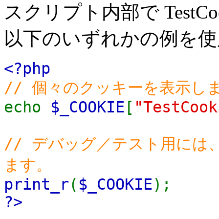
スクリプト内部で TestC
以下のいずれかの例を使
<?php
// 個々のクッキーを表示し
echo
$_COOKIE
[
"TestCook
// デバッグ／テスト用には
ます。
print_r
(
$_COOKIE
);
?>