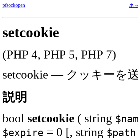
pfsockopen
ネ
setcookie
(PHP 4, PHP 5, PHP 7)
setcookie
—
クッキーを
説明
bool
setcookie
(
string
$na
= 0
[,
string
$expire
$path