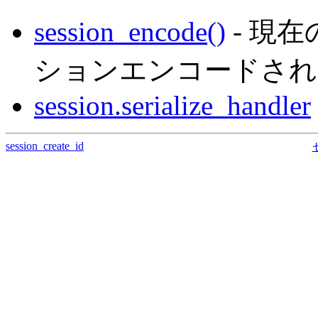
session_encode()
- 現
ションエンコードされ
session.serialize_handler
session_create_id