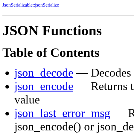
JsonSerializable::jsonSerialize
JSON Functions
Table of Contents
json_decode
— Decodes a
json_encode
— Returns t
value
json_last_error_msg
— Ret
json_encode() or json_de