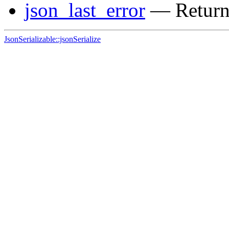
json_last_error
— Returns 
JsonSerializable::jsonSerialize