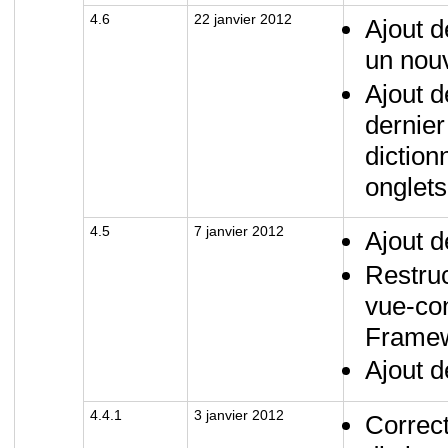
4.6
22 janvier 2012
Ajout d
un nouv
Ajout d
dernier
diction
onglets
4.5
7 janvier 2012
Ajout d
Restruc
vue-con
Framew
Ajout d
4.4.1
3 janvier 2012
Correct