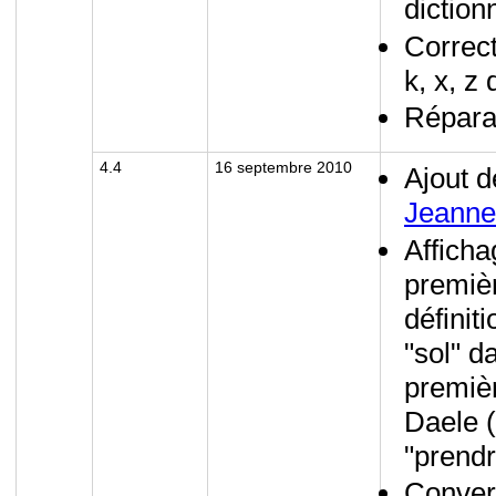
diction
Correct
k, x, z
Réparat
4.4
16 septembre 2010
Ajout d
Jeann
Afficha
premièr
définit
"sol" d
premiè
Daele 
"prendr
Convers