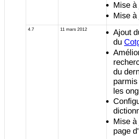
Mise à 
Mise à 
4.7
11 mars 2012
Ajout 
du
Cot
Amélior
recher
du der
parmis 
les ong
Configu
diction
Mise à 
page d'