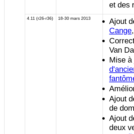
et des 
4.11 (r26-r36)
18-30 mars 2013
Ajout d
Cange
Correct
Van Da
Mise à
d'ancie
fantôm
Amélior
Ajout d
de dom
Ajout d
deux ve