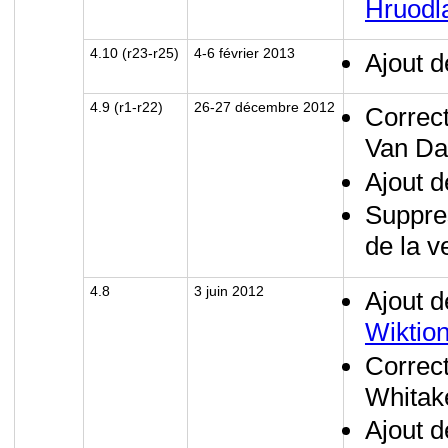
Hruodl
4.10 (r23-r25)
4-6 février 2013
Ajout d
4.9 (r1-r22)
26-27 décembre 2012
Correct
Van Da
Ajout d
Suppres
de la v
4.8
3 juin 2012
Ajout d
Wiktio
Correct
Whitak
Ajout d