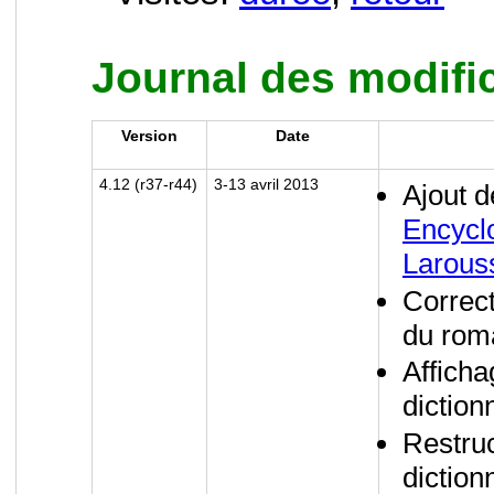
Journal des modifi
Version
Date
4.12 (r37-r44)
3-13 avril 2013
Ajout d
Encyclo
Larouss
Correct
du rom
Afficha
diction
Restruc
diction