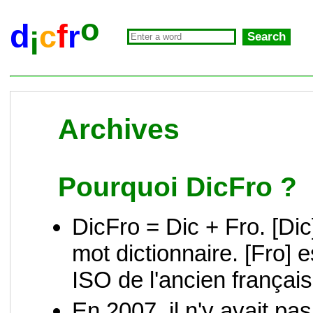
o
d
f
c
r
i
Archives
Pourquoi DicFro ?
DicFro = Dic + Fro. [Dic
mot dictionnaire. [Fro] e
ISO de l'ancien français
En 2007, il n'y avait pa