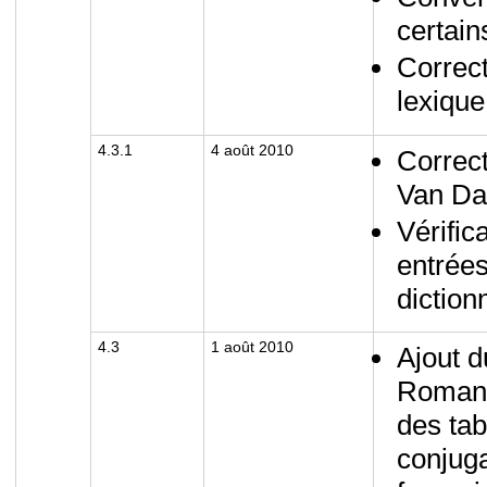
certain
Correct
lexiqu
4.3.1
4 août 2010
Correct
Van Dae
Vérific
entrées
diction
4.3
1 août 2010
Ajout d
Roman
des ta
conjuga